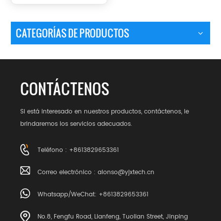
CATEGORÍAS DE PRODUCTOS
CONTÁCTENOS
Si está interesado en nuestros productos, contáctenos, le
brindaremos los servicios adecuados.
Teléfono : +8613829653361
Correo electrónico :
alonso@yjxtech.cn
Whatsapp/WeChat: +8613829653361
No.8, Fengfu Road, Lianfeng, Tuolian Street, Jinping