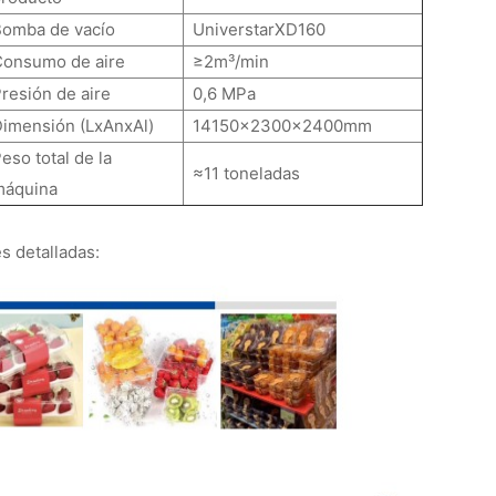
Bomba de vacío
UniverstarXD160
Consumo de aire
≥2m³/min
resión de aire
0,6 MPa
Dimensión (LxAnxAl)
14150x2300x2400mm
eso total de la
≈11 toneladas
máquina
s detalladas: