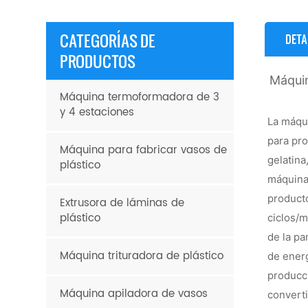
CATEGORÍAS DE
DETA
PRODUCTOS
Máquin
Máquina termoformadora de 3
y 4 estaciones
La máqui
para pro
Máquina para fabricar vasos de
gelatin
plástico
máquina
product
Extrusora de láminas de
plástico
ciclos/m
de la pa
Máquina trituradora de plástico
de energ
producc
Máquina apiladora de vasos
converti