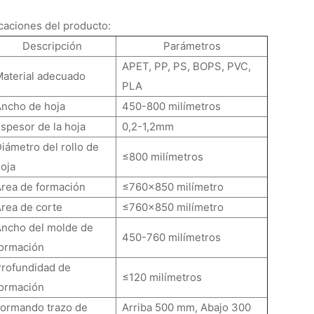
caciones del producto:
Descripción
Parámetros
APET, PP, PS, BOPS, PVC,
Material adecuado
PLA
Ancho de hoja
450-800 milímetros
spesor de la hoja
0,2-1,2mm
iámetro del rollo de
≤800 milímetros
oja
Área de formación
≤760x850 milímetro
rea de corte
≤760x850 milímetro
Ancho del molde de
450-760 milímetros
formación
Profundidad de
≤120 milímetros
formación
Formando trazo de
Arriba 500 mm, Abajo 300