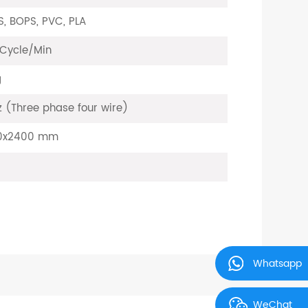
S, BOPS, PVC, PLA
Cycle/Min
g
(Three phase four wire)
0x2400 mm
Whatsapp
WeChat