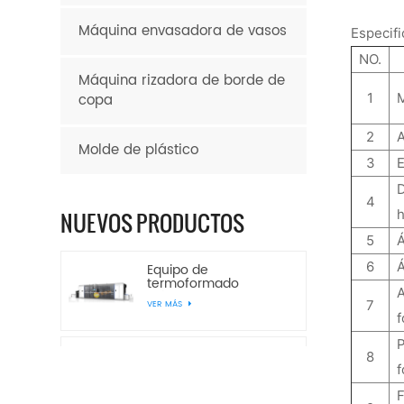
Máquina envasadora de vasos
Especifi
NO.
Máquina rizadora de borde de
copa
1
2
Molde de plástico
3
E
D
4
h
NUEVOS PRODUCTOS
5
6
Á
Equipo de
termoformado
plástico de tres
7
VER MÁS
estaciones de presión
positiva y negativa
JD680-500
Equipo de
8
termoformado de
plástico JD720-600 de
VER MÁS
presión positiva y