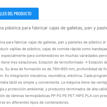
LLES DEL PRODUCTO
a plástica para fabricar cajas de galletas, pan y pas
na para fabricar cajas de galletas, pan y pasteles de plástico 
ducir vajillas de plástico, cajas de comida rápida como bandejas
a, especialmente para contenedores en muchas variedades pero 
 tiene tres estaciones: Estación de termoformado → Estación d
os. Su área de formación es de 760x850 mm, profundidad de f
in. Es integración mecánica, neumática, eléctrica. Cada progra
ntalla táctil es simple y conveniente. La máquina tiene las venta
ía y protección ambiental, y productos terminados de alta calid
ión de láminas termoplásticas PP PS PE PET HIPS PLA con pres
rse en diferentes tipos de contenedores.