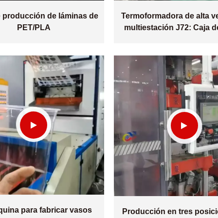
e producción de láminas de
Termoformadora de alta v
PET/PLA
multiestación J72: Caja d
uina para fabricar vasos
Producción en tres posic