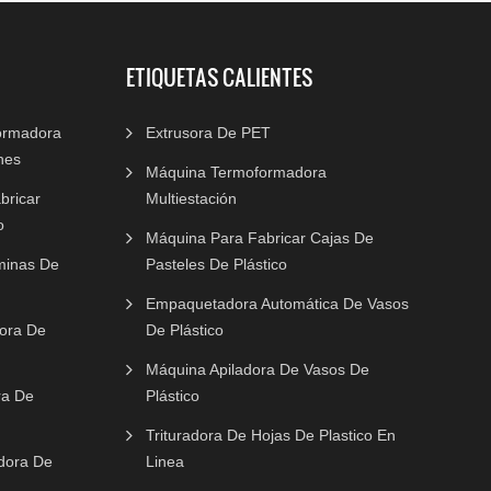
ETIQUETAS CALIENTES
ormadora
Extrusora De PET
nes
Máquina Termoformadora
bricar
Multiestación
o
Máquina Para Fabricar Cajas De
minas De
Pasteles De Plástico
Empaquetadora Automática De Vasos
dora De
De Plástico
Máquina Apiladora De Vasos De
ra De
Plástico
Trituradora De Hojas De Plastico En
dora De
Linea