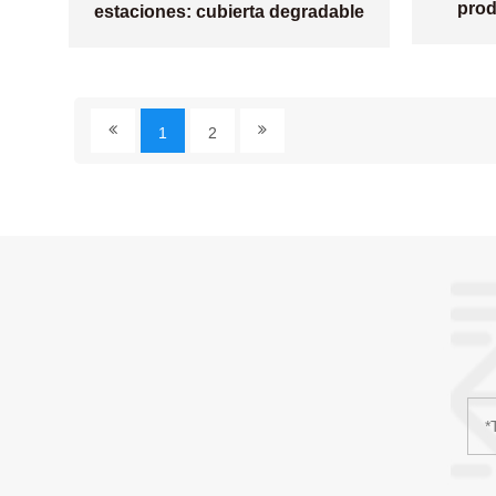
prod
estaciones: cubierta degradable
para lonchera
1
2