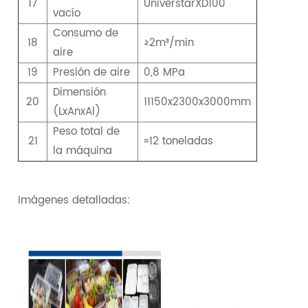
17
UniverstarXD100
vacío
Consumo de
18
≥2m³/min
aire
19
Presión de aire
0,8 MPa
Dimensión
20
11150x2300x3000mm
(LxAnxAl)
Peso total de
21
≈12 toneladas
la máquina
Imágenes detalladas: