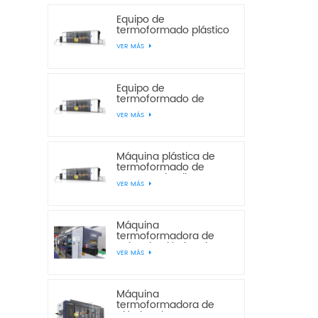
Equipo de
termoformado plástico
de tres estaciones de
VER MÁS
presión positiva y
negativa JD680-500
Equipo de
termoformado de
plástico JD720-600 de
VER MÁS
presión positiva y
negativa, 3 y 4
estaciones.
Máquina plástica de
termoformado de
envases de alimentos
VER MÁS
de 3 estaciones de
presión y vacío JD780-
600
Máquina
termoformadora de
cajas de plástico de
VER MÁS
tres estaciones de
presión y vacío JD780-
600
Máquina
termoformadora de
plástico de cuatro