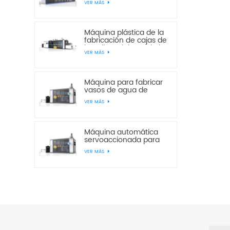
VER MÁS
estaciones
multiestación de
presión y vacío JD820-
650
Máquina plástica de la
fabricación de cajas de
la galleta del pan de la
VER MÁS
torta de la estación del
vacío JF760-850 tres
Máquina para fabricar
vasos de agua de
plástico desechables
VER MÁS
servoautomáticos
JS750-420
Máquina automática
servoaccionada para
fabricar vasos de agua
VER MÁS
desechables de
plástico JS750-520