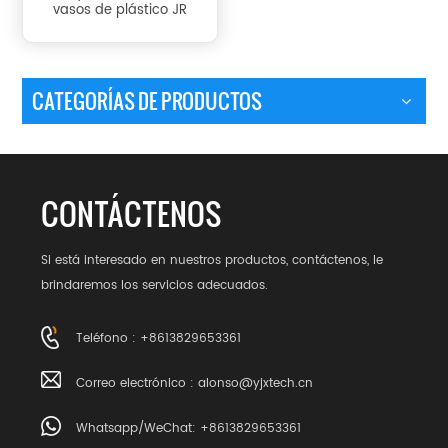
vasos de plástico JR
CATEGORÍAS DE PRODUCTOS
CONTÁCTENOS
Si está interesado en nuestros productos, contáctenos, le
brindaremos los servicios adecuados.
Teléfono : +8613829653361
Correo electrónico :
alonso@yjxtech.cn
Whatsapp/WeChat: +8613829653361