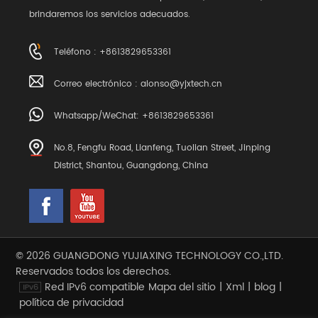
brindaremos los servicios adecuados.
Teléfono : +8613829653361
Correo electrónico :
alonso@yjxtech.cn
Whatsapp/WeChat: +8613829653361
No.8, Fengfu Road, Lianfeng, Tuolian Street, Jinping
District, Shantou, Guangdong, China
© 2026 GUANGDONG YUJIAXING TECHNOLOGY CO.,LTD.
Reservados todos los derechos.
Red IPv6 compatible
Mapa del sitio
|
Xml
|
blog
|
política de privacidad