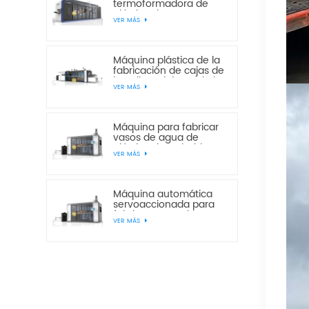
termoformadora de
plástico de cuatro
VER MÁS
estaciones
multiestación de
presión y vacío JD820-
650
Máquina plástica de la
fabricación de cajas de
la galleta del pan de la
VER MÁS
torta de la estación del
vacío JF760-850 tres
Máquina para fabricar
vasos de agua de
plástico desechables
VER MÁS
servoautomáticos
JS750-420
Máquina automática
servoaccionada para
fabricar vasos de agua
VER MÁS
desechables de
plástico JS750-520