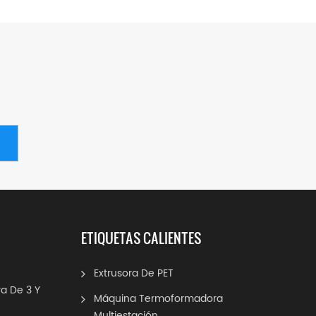
ETIQUETAS CALIENTES
Extrusora De PET
a De 3 Y
Máquina Termoformadora
Multiestación