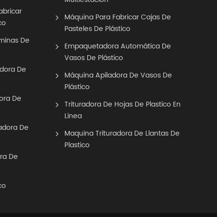
abricar
Máquina Para Fabricar Cajas De
co
Pasteles De Plástico
áminas De
Empaquetadora Automática De
Vasos De Plástico
adora De
Máquina Apiladora De Vasos De
Plástico
ora De
Trituradora De Hojas De Plastico En
Linea
adora De
Maquina Trituradora De Llantas De
Plastico
ra De
co