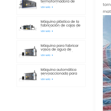
termoformadora de
tor
plástico de cuatro
VER MÁS
estaciones
mate
multiestación de
presión y vacío JD820-
650
Máquina plástica de la
fabricación de cajas de
la galleta del pan de la
VER MÁS
torta de la estación del
vacío JF760-850 tres
Máquina para fabricar
vasos de agua de
plástico desechables
VER MÁS
servoautomáticos
JS750-420
Máquina automática
servoaccionada para
fabricar vasos de agua
VER MÁS
desechables de
plástico JS750-520