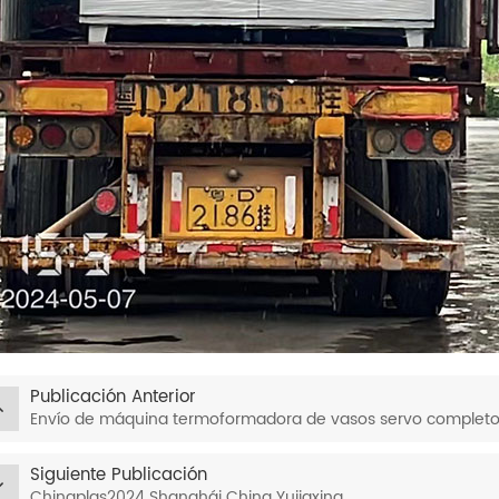
Publicación Anterior
Envío de máquina termoformadora de vasos servo completos
Siguiente Publicación
Chinaplas2024 Shanghái China Yujiaxing