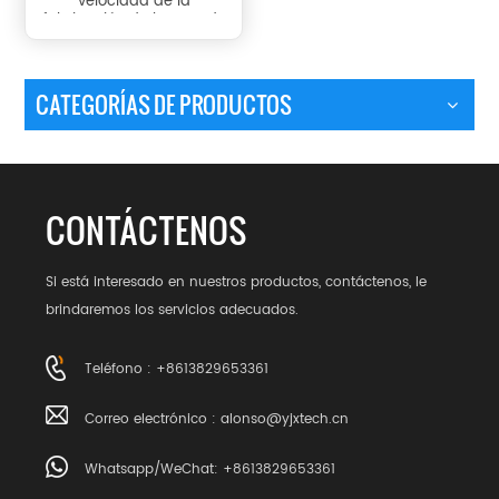
velocidad de la
fabricación de la taza de
café JS850-560
CATEGORÍAS DE PRODUCTOS
CONTÁCTENOS
Si está interesado en nuestros productos, contáctenos, le
brindaremos los servicios adecuados.
Teléfono : +8613829653361
Correo electrónico :
alonso@yjxtech.cn
Whatsapp/WeChat: +8613829653361