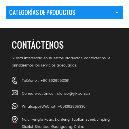
CATEGORÍAS DE PRODUCTOS
CONTÁCTENOS
Si está interesado en nuestros productos, contáctenos, le
brindaremos los servicios adecuados.
Teléfono : +8613829653361
Correo electrónico :
alonso@yjxtech.cn
Whatsapp/WeChat: +8613829653361
No.8, Fengfu Road, Lianfeng, Tuolian Street, Jinping
District, Shantou, Guangdong, China