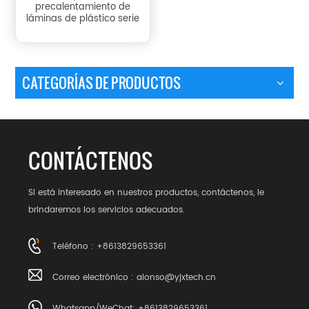
precalentamiento de
láminas de plástico serie
YR
CATEGORÍAS DE PRODUCTOS
CONTÁCTENOS
Si está interesado en nuestros productos, contáctenos, le
brindaremos los servicios adecuados.
Teléfono : +8613829653361
Correo electrónico :
alonso@yjxtech.cn
Whatsapp/WeChat: +8613829653361