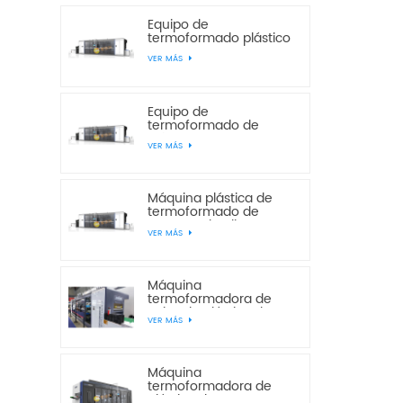
Equipo de
termoformado plástico
de tres estaciones de
VER MÁS
presión positiva y
negativa JD680-500
Equipo de
termoformado de
plástico JD720-600 de
VER MÁS
presión positiva y
negativa, 3 y 4
estaciones.
Máquina plástica de
termoformado de
envases de alimentos
VER MÁS
de 3 estaciones de
presión y vacío JD780-
600
Máquina
termoformadora de
cajas de plástico de
VER MÁS
tres estaciones de
presión y vacío JD780-
600
Máquina
termoformadora de
plástico de cuatro