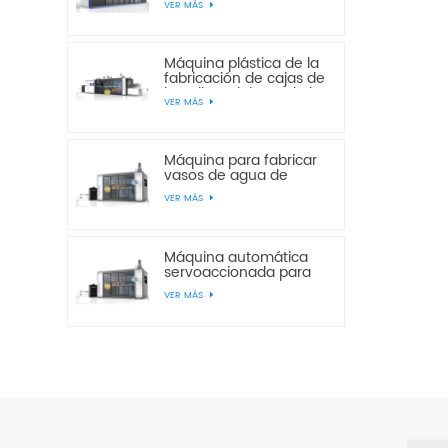
VER MÁS
estaciones
multiestación de
presión y vacío JD820-
650
Máquina plástica de la
fabricación de cajas de
la galleta del pan de la
VER MÁS
torta de la estación del
vacío JF760-850 tres
Máquina para fabricar
vasos de agua de
plástico desechables
VER MÁS
servoautomáticos
JS750-420
Máquina automática
servoaccionada para
fabricar vasos de agua
VER MÁS
desechables de
plástico JS750-520