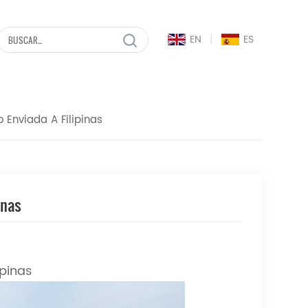
|
EN
ES
 Enviada A Filipinas
inas
ipinas