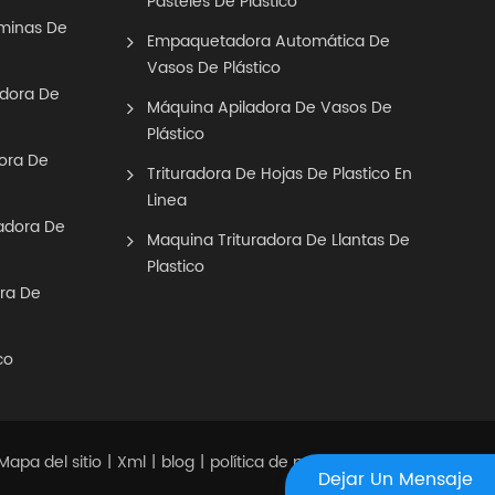
Pasteles De Plástico
áminas De
Empaquetadora Automática De
Vasos De Plástico
adora De
Máquina Apiladora De Vasos De
Plástico
ora De
Trituradora De Hojas De Plastico En
Linea
adora De
Maquina Trituradora De Llantas De
Plastico
ra De
co
Mapa del sitio
Xml
blog
política de privacidad
|
|
|
Dejar Un Mensaje