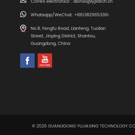
Correo electrónico :
alonso@yjxtech.cn
Whatsapp/WeChat: +8613829653361
No.8, Fengfu Road, Lianfeng, Tuolian
Street, Jinping District, Shantou,
Guangdong, China
© 2026 GUANGDONG YUJIAXING TECHNOLOGY CO.,L