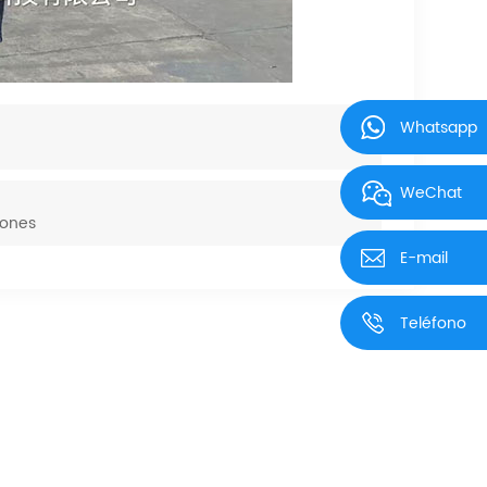
Whatsapp
WeChat
iones
E-mail
Teléfono