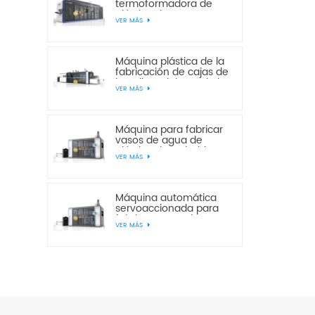
termoformadora de
plástico de cuatro
VER MÁS
estaciones
multiestación de
presión y vacío JD820-
650
Máquina plástica de la
fabricación de cajas de
la galleta del pan de la
VER MÁS
torta de la estación del
vacío JF760-850 tres
Máquina para fabricar
vasos de agua de
plástico desechables
VER MÁS
servoautomáticos
JS750-420
Máquina automática
servoaccionada para
fabricar vasos de agua
VER MÁS
desechables de
plástico JS750-520