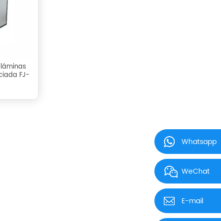
 láminas
nciada FJ-
Whatsapp
WeChat
E-mail