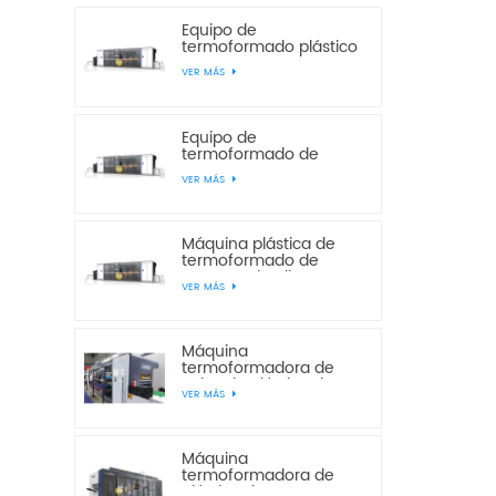
Equipo de
termoformado plástico
de tres estaciones de
VER MÁS
presión positiva y
negativa JD680-500
Equipo de
termoformado de
plástico JD720-600 de
VER MÁS
presión positiva y
negativa, 3 y 4
estaciones.
Máquina plástica de
termoformado de
envases de alimentos
VER MÁS
de 3 estaciones de
presión y vacío JD780-
600
Máquina
termoformadora de
cajas de plástico de
VER MÁS
tres estaciones de
presión y vacío JD780-
600
Máquina
termoformadora de
plástico de cuatro