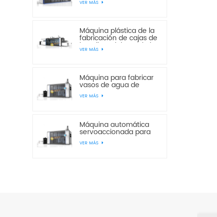
VER MÁS
estaciones
multiestación de
presión y vacío JD820-
650
Máquina plástica de la
fabricación de cajas de
la galleta del pan de la
VER MÁS
torta de la estación del
vacío JF760-850 tres
Máquina para fabricar
vasos de agua de
plástico desechables
VER MÁS
servoautomáticos
JS750-420
Máquina automática
servoaccionada para
fabricar vasos de agua
VER MÁS
desechables de
plástico JS750-520