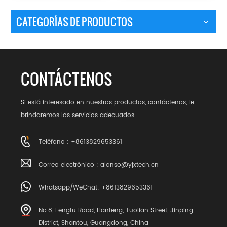
CATEGORÍAS DE PRODUCTOS
CONTÁCTENOS
Si está interesado en nuestros productos, contáctenos, le
brindaremos los servicios adecuados.
Teléfono : +8613829653361
Correo electrónico :
alonso@yjxtech.cn
Whatsapp/WeChat: +8613829653361
No.8, Fengfu Road, Lianfeng, Tuolian Street, Jinping
District, Shantou, Guangdong, China