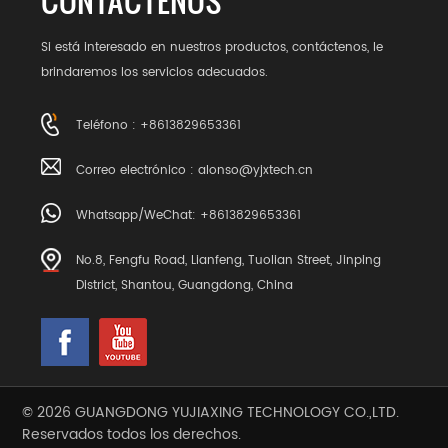
CONTÁCTENOS
Si está interesado en nuestros productos, contáctenos, le
brindaremos los servicios adecuados.
Teléfono : +8613829653361
Correo electrónico :
alonso@yjxtech.cn
Whatsapp/WeChat: +8613829653361
No.8, Fengfu Road, Lianfeng, Tuolian Street, Jinping
District, Shantou, Guangdong, China
© 2026 GUANGDONG YUJIAXING TECHNOLOGY CO.,LTD.
Reservados todos los derechos.