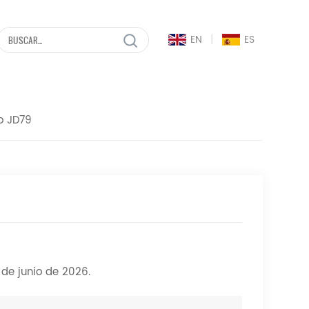
|
EN
ES
o JD79
de junio de 2026.