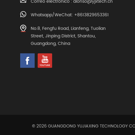
Correo electrónico :
alonso@yjxtech.cn
Whatsapp/WeChat: +8613829653361
No.8, Fengfu Road, Lianfeng, Tuolian
Street, Jinping District, Shantou,
Guangdong, China
© 2026 GUANGDONG YUJIAXING TECHNOLOGY CO.,L