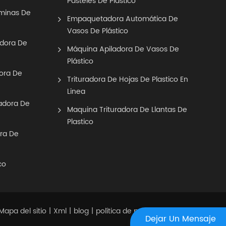
Pasteles De Plástico
áminas De
Empaquetadora Automática De
Vasos De Plástico
adora De
Máquina Apiladora De Vasos De
Plástico
ora De
Trituradora De Hojas De Plastico En
Linea
adora De
Maquina Trituradora De Llantas De
Plastico
ra De
co
Mapa del sitio
Xml
blog
política de privacidad
|
|
|
Dejar Un Mensaje