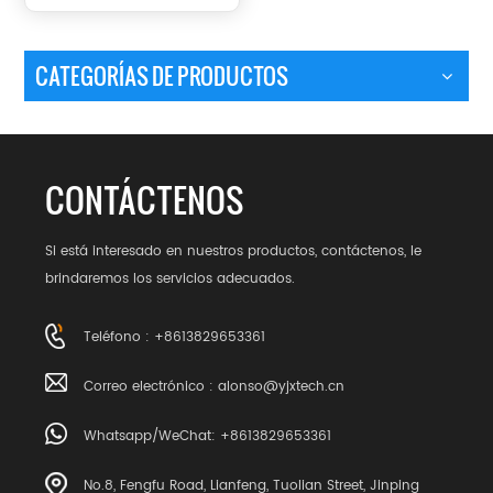
de presión y vacío
JD820-650
CATEGORÍAS DE PRODUCTOS
CONTÁCTENOS
Si está interesado en nuestros productos, contáctenos, le
brindaremos los servicios adecuados.
Teléfono : +8613829653361
Correo electrónico :
alonso@yjxtech.cn
Whatsapp/WeChat: +8613829653361
No.8, Fengfu Road, Lianfeng, Tuolian Street, Jinping