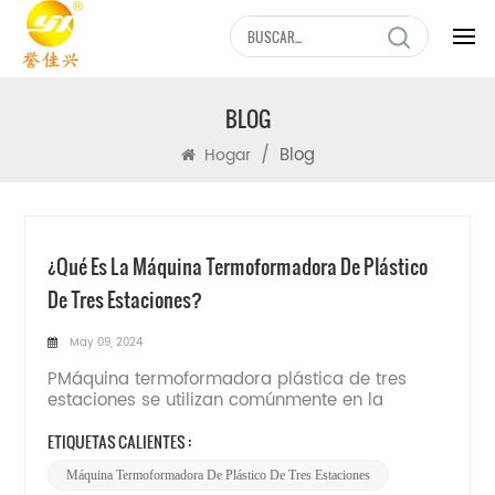
BLOG
/
Blog
Hogar
¿Qué Es La Máquina Termoformadora De Plástico
De Tres Estaciones?
May 09, 2024
PMáquina termoformadora plástica de tres
estaciones se utilizan comúnmente en la
fabricación de productos de plástico, como
bandejas de comida rápida, bandejas para
ETIQUETAS CALIENTES :
huevos, cajas para pasteles y recipientes para
Máquina Termoformadora De Plástico De Tres Estaciones
frutas. Es adecuado para PP, PS, PET, PLA y otras