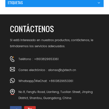
ETIQUETAS
CONTÁCTENOS
Si está interesado en nuestros productos, contáctenos, le
brindaremos los servicios adecuados.
Teléfono : +8613829653361
Correo electrónico :
alonso@yjxtech.cn
Whatsapp/WeChat: +8613829653361
No.8, Fengfu Road, Lianfeng, Tuolian Street, Jinping
District, Shantou, Guangdong, China