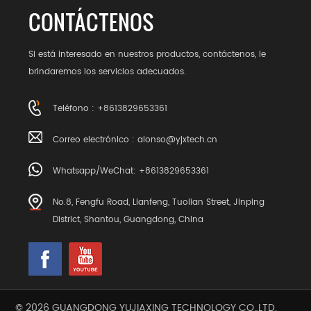
CONTÁCTENOS
Si está interesado en nuestros productos, contáctenos, le
brindaremos los servicios adecuados.
Teléfono : +8613829653361
Correo electrónico :
alonso@yjxtech.cn
Whatsapp/WeChat: +8613829653361
No.8, Fengfu Road, Lianfeng, Tuolian Street, Jinping
District, Shantou, Guangdong, China
© 2026 GUANGDONG YUJIAXING TECHNOLOGY CO.,LTD.