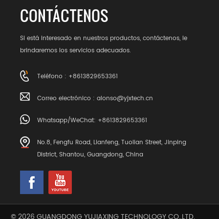
CONTÁCTENOS
Si está interesado en nuestros productos, contáctenos, le
brindaremos los servicios adecuados.
Teléfono : +8613829653361
Correo electrónico :
alonso@yjxtech.cn
Whatsapp/WeChat: +8613829653361
No.8, Fengfu Road, Lianfeng, Tuolian Street, Jinping
District, Shantou, Guangdong, China
© 2026 GUANGDONG YUJIAXING TECHNOLOGY CO.,LTD.